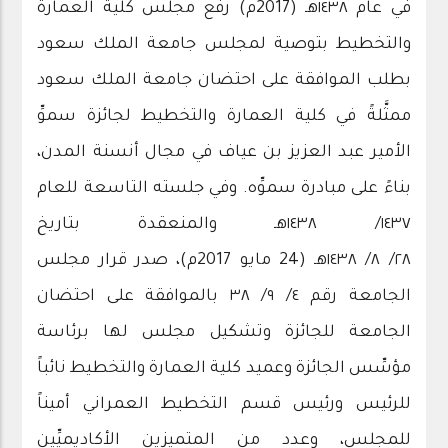
في عام ١٤٣٨هـ (2017م) رفع مجلس كلية العمارة
والتخطيط بتوصية لمجلس جامعة الملك سعود
بطلب الموافقة على احتضان جامعة الملك سعود
ممثَّلةً في كلية العمارة والتخطيط لجائزة سموِّ
الأمير عبد العزيز بن عياف في مجال أنسنة المدن،
بناءً على مبادرة سموِّه. وفي جلسته التاسعة للعام
١٤٣٧/ ١٤٣٨هـ والمنعقدة بتاريخ
٢٨/ ٨/ ١٤٣٨هـ (24 مايو 2017م)، صدر قرار مجلس
الجامعة رقم ٤/ ٩/ ٣٨ بالموافقة على احتضان
الجامعة للجائزة وتشكيل مجلس لها برئاسة
مؤسِّس الجائزة وعميد كلية العمارة والتخطيط نائباً
للرئيس ورئيس قسم التخطيط العمراني أميناً
للمجلس، وعدد من المتميزين الأكاديميِّين